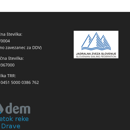
na številka:
70004
mo zavezanec za DDV)
čna številka:
9367000
ilka TRR:
 0451 5000 0386 762