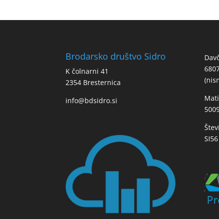
Brodarsko društvo Sidro
Davč
680
K čolnarni 41
(nis
2354 Bresternica
Mati
info@bdsidro.si
500
Štev
SI56